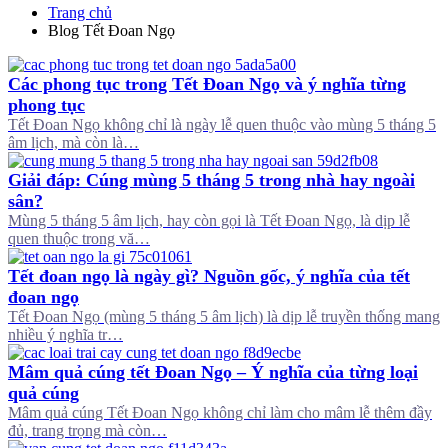
Trang chủ
Blog Tết Đoan Ngọ
Các phong tục trong Tết Đoan Ngọ và ý nghĩa từng
phong tục
Tết Đoan Ngọ không chỉ là ngày lễ quen thuộc vào mùng 5 tháng 5
âm lịch, mà còn là…
Giải đáp: Cúng mùng 5 tháng 5 trong nhà hay ngoài
sân?
Mùng 5 tháng 5 âm lịch, hay còn gọi là Tết Đoan Ngọ, là dịp lễ
quen thuộc trong vă…
Tết đoan ngọ là ngày gì? Nguồn gốc, ý nghĩa của tết
đoan ngọ
Tết Đoan Ngọ (mùng 5 tháng 5 âm lịch) là dịp lễ truyền thống mang
nhiều ý nghĩa tr…
Mâm quả cúng tết Đoan Ngọ – Ý nghĩa của từng loại
quả cúng
Mâm quả cúng Tết Đoan Ngọ không chỉ làm cho mâm lễ thêm đầy
đủ, trang trọng mà còn…