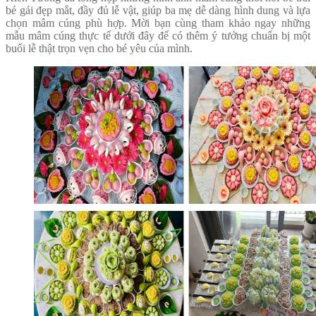
bé gái đẹp mắt, đầy đủ lễ vật, giúp ba mẹ dễ dàng hình dung và lựa
chọn mâm cúng phù hợp. Mời bạn cùng tham khảo ngay những
mẫu mâm cúng thực tế dưới đây để có thêm ý tưởng chuẩn bị một
buổi lễ thật trọn vẹn cho bé yêu của mình.