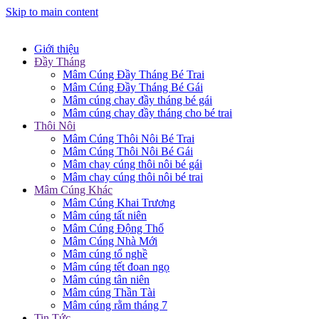
Skip to main content
Giới thiệu
Đầy Tháng
Mâm Cúng Đầy Tháng Bé Trai
Mâm Cúng Đầy Tháng Bé Gái
Mâm cúng chay đầy tháng bé gái
Mâm cúng chay đầy tháng cho bé trai
Thôi Nôi
Mâm Cúng Thôi Nôi Bé Trai
Mâm Cúng Thôi Nôi Bé Gái
Mâm chay cúng thôi nôi bé gái
Mâm chay cúng thôi nôi bé trai
Mâm Cúng Khác
Mâm Cúng Khai Trương
Mâm cúng tất niên
Mâm Cúng Động Thổ
Mâm Cúng Nhà Mới
Mâm cúng tổ nghề
Mâm cúng tết đoan ngọ
Mâm cúng tân niên
Mâm cúng Thần Tài
Mâm cúng rằm tháng 7
Tin Tức