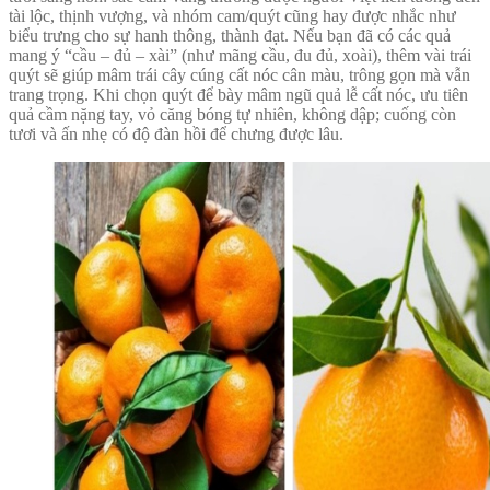
tài lộc, thịnh vượng, và nhóm cam/quýt cũng hay được nhắc như
biểu trưng cho sự hanh thông, thành đạt. Nếu bạn đã có các quả
mang ý “cầu – đủ – xài” (như mãng cầu, đu đủ, xoài), thêm vài trái
quýt sẽ giúp mâm trái cây cúng cất nóc cân màu, trông gọn mà vẫn
trang trọng. Khi chọn quýt để bày mâm ngũ quả lễ cất nóc, ưu tiên
quả cầm nặng tay, vỏ căng bóng tự nhiên, không dập; cuống còn
tươi và ấn nhẹ có độ đàn hồi để chưng được lâu.