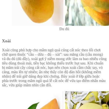
Đu đủ
Xoài
Xoài cũng phù hợp cho mâm ngũ quả cúng cất nóc theo lối chơi
chữ quen thuộc “cầu – dừa – đủ – xài”: sau mãng cầu (cầu mong)
và đu đủ (đủ đầy), xoài gợi ý niềm mong ước làm ra bao nhiêu cũng
tiêu dùng thoải mái, tiền bạc không thiếu trước hụt sau. Khi chuẩn
bị mâm trái cây cúng cất nóc, bạn nên chọn xoài cầm chắc tay, vỏ
căng, màu lên tự nhiên; ấn nhẹ thấy còn độ đàn hồi (không mềm
nhũn) để trái giữ dáng đẹp khi chưng. Bày xoài ở lớp giữa hoặc
phía trước trong mâm ngũ quả lễ cất nóc để vừa tạo điểm nhấn màu
sắc, vừa giúp mâm nhìn cân đối.