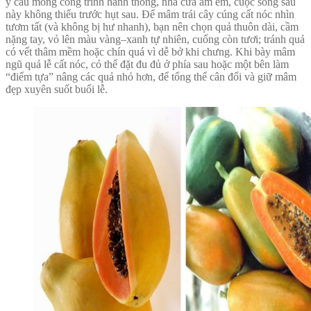
ý cầu mong công trình hanh thông, nhà cửa ấm êm, cuộc sống sau
này không thiếu trước hụt sau. Để mâm trái cây cúng cất nóc nhìn
tươm tất (và không bị hư nhanh), bạn nên chọn quả thuôn dài, cầm
nặng tay, vỏ lên màu vàng–xanh tự nhiên, cuống còn tươi; tránh quả
có vết thâm mềm hoặc chín quá vì dễ bở khi chưng. Khi bày mâm
ngũ quả lễ cất nóc, có thể đặt đu đủ ở phía sau hoặc một bên làm
“điểm tựa” nâng các quả nhỏ hơn, để tổng thể cân đối và giữ mâm
đẹp xuyên suốt buổi lễ.