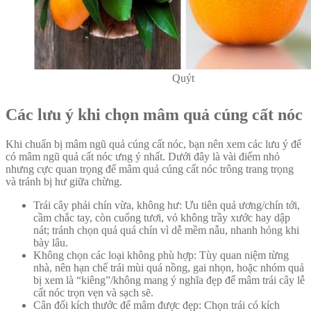
Quýt
Các lưu ý khi chọn mâm quả cúng cất nóc
Khi chuẩn bị mâm ngũ quả cúng cất nóc, bạn nên xem các lưu ý để
có mâm ngũ quả cất nóc ưng ý nhất. Dưới đây là vài điểm nhỏ
nhưng cực quan trọng để mâm quả cúng cất nóc trông trang trọng
và tránh bị hư giữa chừng.
Trái cây phải chín vừa, không hư: Ưu tiên quả ương/chín tới,
cầm chắc tay, còn cuống tươi, vỏ không trầy xước hay dập
nát; tránh chọn quả quá chín vì dễ mềm nẫu, nhanh hỏng khi
bày lâu.
Không chọn các loại không phù hợp: Tùy quan niệm từng
nhà, nên hạn chế trái mùi quá nồng, gai nhọn, hoặc nhóm quả
bị xem là “kiêng”/không mang ý nghĩa đẹp để mâm trái cây lễ
cất nóc trọn vẹn và sạch sẽ.
Cân đối kích thước để mâm được đẹp: Chọn trái có kích