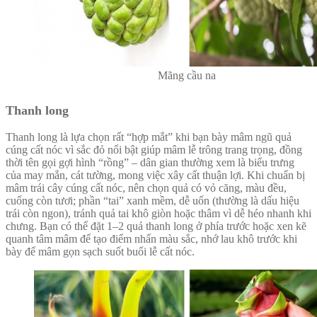
Mãng cầu na
Thanh long
Thanh long là lựa chọn rất “hợp mắt” khi bạn bày mâm ngũ quả
cúng cất nóc vì sắc đỏ nổi bật giúp mâm lễ trông trang trọng, đồng
thời tên gọi gợi hình “rồng” – dân gian thường xem là biểu trưng
của may mắn, cát tường, mong việc xây cất thuận lợi. Khi chuẩn bị
mâm trái cây cúng cất nóc, nên chọn quả có vỏ căng, màu đều,
cuống còn tươi; phần “tai” xanh mềm, dễ uốn (thường là dấu hiệu
trái còn ngon), tránh quả tai khô giòn hoặc thâm vì dễ héo nhanh khi
chưng. Bạn có thể đặt 1–2 quả thanh long ở phía trước hoặc xen kẽ
quanh tâm mâm để tạo điểm nhấn màu sắc, nhớ lau khô trước khi
bày để mâm gọn sạch suốt buổi lễ cất nóc.