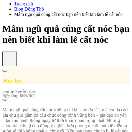
Trang chủ
Blog Động Thổ
Mâm ngũ quả cúng cất nóc bạn nên biết khi làm lễ cất nóc
Mâm ngũ quả cúng cất nóc bạn
nên biết khi làm lễ cất nóc
Mục lục
Biên tập
Nguyễn Thuận
Ngày đăng: 10/01/2026
942
Mâm ngũ quả cúng cất nóc không chỉ là “cho đủ lễ”, mà còn là cách
gia chủ gửi gắm lời cầu chúc công trình vững bền – gia đạo an yên
– làm ăn hanh thông ngay từ thời khắc quan trọng nhất. Nhưng
chọn trái cây gì cho đúng ý nghĩa, hợp phong tục để buổi lễ diễn ra
suôn sẻ thì không phải ai cũng rõ. Nếu bạn đang chuẩn bị lễ cất nóc