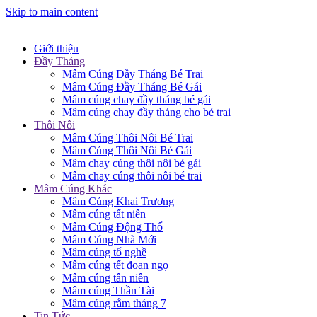
Skip to main content
Giới thiệu
Đầy Tháng
Mâm Cúng Đầy Tháng Bé Trai
Mâm Cúng Đầy Tháng Bé Gái
Mâm cúng chay đầy tháng bé gái
Mâm cúng chay đầy tháng cho bé trai
Thôi Nôi
Mâm Cúng Thôi Nôi Bé Trai
Mâm Cúng Thôi Nôi Bé Gái
Mâm chay cúng thôi nôi bé gái
Mâm chay cúng thôi nôi bé trai
Mâm Cúng Khác
Mâm Cúng Khai Trương
Mâm cúng tất niên
Mâm Cúng Động Thổ
Mâm Cúng Nhà Mới
Mâm cúng tổ nghề
Mâm cúng tết đoan ngọ
Mâm cúng tân niên
Mâm cúng Thần Tài
Mâm cúng rằm tháng 7
Tin Tức