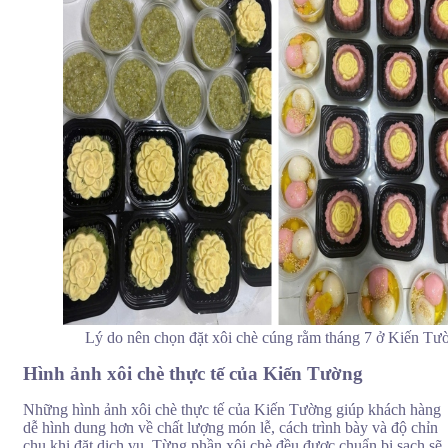
Xôi chè cúng rằm tháng 7 tại mâm cúng Kiến Tường
Lý do nên chọn đặt xôi chè cúng rằm tháng 7 ở Kiến Tư
Hình ảnh xôi chè thực tế của Kiến Tường
Những hình ảnh xôi chè thực tế của Kiến Tường giúp khách hàng
dễ hình dung hơn về chất lượng món lễ, cách trình bày và độ chỉn
chu khi đặt dịch vụ. Từng phần xôi chè đều được chuẩn bị sạch sẽ,