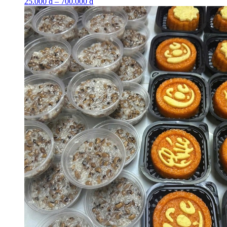
25.000
₫
–
700.000
₫