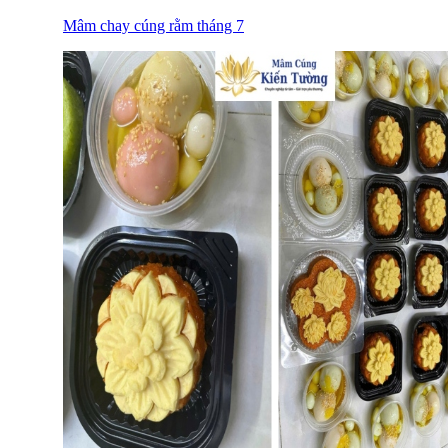
Mâm chay cúng rằm tháng 7
Khi chuẩn bị mâm cúng rằm tháng 7, xôi chè không chỉ cần ngon
mà còn phải được trình bày chỉn chu, sạch sẽ và phù hợp với ý
nghĩa ngày lễ. Mâm Cúng Kiến Tường mang đến dịch vụ đặt xôi
chè cúng rằm tháng 7 tiện lợi, giúp khách hàng tiết kiệm thời gian
nhưng vẫn có mâm lễ trang trọng.
Giá cả hợp lý, minh bạch: Báo giá rõ ràng theo từng phần xôi
chè, từng gói mâm cúng, không phát sinh chi phí ngoài khi đã
thống nhất với khách.
Xôi chè ngon, mềm dẻo, chuẩn lễ: Xôi được nấu dẻo thơm,
chè có vị ngọt vừa phải, trình bày đẹp mắt, phù hợp để dâng
cúng gia tiên, cúng Phật hoặc cúng rằm tháng 7 tại nhà.
Giao hàng tận nơi, hỗ trợ setup miễn phí: Khách hàng được
giao xôi chè đúng giờ, đúng địa chỉ và hỗ trợ sắp xếp mâm
cúng tận nhà khi cần.
Tư vấn tận tình: Đội ngũ Kiến Tường hỗ trợ khách chọn loại
xôi chè, số lượng và gói mâm cúng phù hợp với nhu cầu,
phong tục và ngân sách.