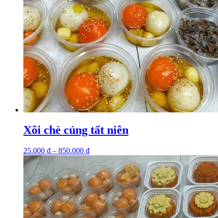
Xôi chè cúng tất niên
25.000
₫
–
850.000
₫