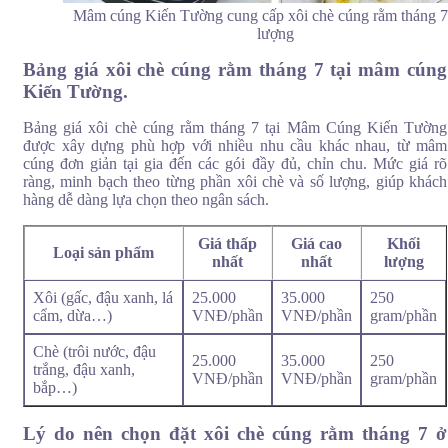
Mâm cúng Kiến Tường cung cấp xôi chè cúng rằm tháng 7
lượng
Bảng giá xôi chè cúng rằm tháng 7 tại mâm cúng
Kiến Tường.
Bảng giá xôi chè cúng rằm tháng 7 tại Mâm Cúng Kiến Tường
được xây dựng phù hợp với nhiều nhu cầu khác nhau, từ mâm
cúng đơn giản tại gia đến các gói đầy đủ, chỉn chu. Mức giá rõ
ràng, minh bạch theo từng phần xôi chè và số lượng, giúp khách
hàng dễ dàng lựa chọn theo ngân sách.
Giá thấp
Giá cao
Khối
Loại sản phẩm
nhất
nhất
lượng
Xôi (gấc, đậu xanh, lá
25.000
35.000
250
cẩm, dừa…)
VNĐ/phần
VNĐ/phần
gram/phần
Lý do nên chọn đặt xôi chè cúng rằm tháng 7 ở Kiến Tường
Chè (trôi nước, đậu
25.000
35.000
250
Hình ảnh xôi chè thực tế của Kiến Tường
trắng, đậu xanh,
VNĐ/phần
VNĐ/phần
gram/phần
bắp…)
Những hình ảnh xôi chè thực tế của Kiến Tường giúp khách hàng
Lý do nên chọn đặt xôi chè cúng rằm tháng 7 ở
dễ hình dung hơn về chất lượng món lễ, cách trình bày và độ chỉn