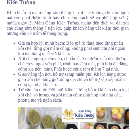
chu khi đặt dịch vụ. Từng phần xôi chè đều được chuẩn bị sạch sẽ,
Kiến Tường
màu sắc hài hòa, phù hợp để dâng cúng rằm tháng 7, đầy tháng, thôi
nôi, khai trương hoặc các dịp lễ truyền thống.
Khi chuẩn bị mâm cúng rằm tháng 7, xôi chè không chỉ cần ngon
mà còn phải được trình bày chỉn chu, sạch sẽ và phù hợp với ý
nghĩa ngày lễ. Mâm Cúng Kiến Tường mang đến dịch vụ đặt xôi
chè cúng rằm tháng 7 tiện lợi, giúp khách hàng tiết kiệm thời gian
nhưng vẫn có mâm lễ trang trọng.
Giá cả hợp lý, minh bạch: Báo giá rõ ràng theo từng phần
xôi chè, từng gói mâm cúng, không phát sinh chi phí ngoài
khi đã thống nhất với khách.
Xôi chè ngon, mềm dẻo, chuẩn lễ: Xôi được nấu dẻo thơm,
chè có vị ngọt vừa phải, trình bày đẹp mắt, phù hợp để dâng
cúng gia tiên, cúng Phật hoặc cúng rằm tháng 7 tại nhà.
Giao hàng tận nơi, hỗ trợ setup miễn phí: Khách hàng được
giao xôi chè đúng giờ, đúng địa chỉ và hỗ trợ sắp xếp mâm
cúng tận nhà khi cần.
Tư vấn tận tình: Đội ngũ Kiến Tường hỗ trợ khách chọn loại
xôi chè, số lượng và gói mâm cúng phù hợp với nhu cầu,
phong tục và ngân sách.