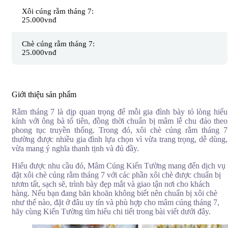
Xôi cúng rằm tháng 7:
Mâm Cúng Kiến Tường cung cấp xôi chè cúng rằm tháng 7 chất
25.000vnđ
lượng dành cho các gia đình, cửa hàng và công ty đang cần chuẩn
bị mâm lễ tươm tất trong tháng Vu Lan. Xôi chè được nấu mới trong
ngày, chọn nguyên liệu kỹ, đảm bảo hạt xôi dẻo thơm, chè có vị
Chè cúng rằm tháng 7:
ngọt vừa phải, trình bày sạch đẹp và trang nghiêm khi đặt lên bàn
25.000vnđ
cúng.
Dịch vụ của Kiến Tường phù hợp cho nhiều nhu cầu như cúng gia
tiên, cúng Phật, cúng thí thực hoặc chuẩn bị thêm phần xôi chè
Giới thiệu sản phẩm
trong mâm cúng rằm tháng 7. Khách hàng có thể đặt số lượng theo
nhu cầu, được tư vấn loại xôi chè phù hợp, thời gian giao lễ và cách
Rằm tháng 7 là dịp quan trọng để mỗi gia đình bày tỏ lòng hiếu
sắp xếp mâm cúng sao cho gọn gàng, đúng ý nghĩa.
kính với ông bà tổ tiên, đồng thời chuẩn bị mâm lễ chu đáo theo
phong tục truyền thống. Trong đó, xôi chè cúng rằm tháng 7
Với kinh nghiệm chuẩn bị
mâm cúng trọn gói
cho nhiều dịp lễ cúng
thường được nhiều gia đình lựa chọn vì vừa trang trọng, dễ dùng,
truyền thống, Mâm Cúng Kiến Tường luôn chú trọng sự chỉn chu
vừa mang ý nghĩa thanh tịnh và đủ đầy.
trong từng phần lễ. Chỉ cần liên hệ đặt trước, Kiến Tường sẽ hỗ trợ
chuẩn bị và giao tận nơi, giúp khách hàng tiết kiệm thời gian nhưng
Hiểu được nhu cầu đó, Mâm Cúng Kiến Tường mang đến dịch vụ
vẫn có mâm xôi chè cúng rằm tháng 7 đầy đủ, trang trọng và an tâm
đặt xôi chè cúng rằm tháng 7 với các phần xôi chè được chuẩn bị
hơn khi thực hiện nghi lễ.
tươm tất, sạch sẽ, trình bày đẹp mắt và giao tận nơi cho khách
hàng. Nếu bạn đang băn khoăn không biết nên chuẩn bị xôi chè
Xem thêm:
như thế nào, đặt ở đâu uy tín và phù hợp cho mâm cúng tháng 7,
Đặt mâm cúng rằm tháng 7
hãy cùng Kiến Tường tìm hiểu chi tiết trong bài viết dưới đây.