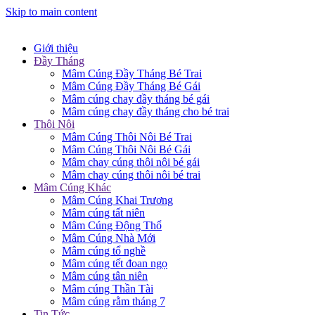
Skip to main content
Giới thiệu
Đầy Tháng
Mâm Cúng Đầy Tháng Bé Trai
Mâm Cúng Đầy Tháng Bé Gái
Mâm cúng chay đầy tháng bé gái
Mâm cúng chay đầy tháng cho bé trai
Thôi Nôi
Mâm Cúng Thôi Nôi Bé Trai
Mâm Cúng Thôi Nôi Bé Gái
Mâm chay cúng thôi nôi bé gái
Mâm chay cúng thôi nôi bé trai
Mâm Cúng Khác
Mâm Cúng Khai Trương
Mâm cúng tất niên
Mâm Cúng Động Thổ
Mâm Cúng Nhà Mới
Mâm cúng tổ nghề
Mâm cúng tết đoan ngọ
Mâm cúng tân niên
Mâm cúng Thần Tài
Mâm cúng rằm tháng 7
Tin Tức