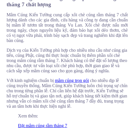
tháng 7 chất lượng
Bảng giá xôi chè cúng rằm tháng 7 tại
Mâm Cúng Kiến Tường cung cấp xôi chè cúng rằm tháng 7 chất
mâm cúng Kiến Tường.
lượng dành cho các gia đình, cửa hàng và công ty đang cần chuẩn
bị mâm lễ tươm tất trong tháng Vu Lan. Xôi chè được nấu mới
Bảng giá xôi chè cúng rằm tháng 7 tại Mâm Cúng Kiến Tường
trong ngày, chọn nguyên liệu kỹ, đảm bảo hạt xôi dẻo thơm, chè
được xây dựng phù hợp với nhiều nhu cầu khác nhau, từ mâm cúng
có vị ngọt vừa phải, trình bày sạch đẹp và trang nghiêm khi đặt lên
đơn giản tại gia đến các gói đầy đủ, chỉn chu. Mức giá rõ ràng, minh
bàn cúng.
bạch theo từng phần xôi chè và số lượng, giúp khách hàng dễ dàng
lựa chọn theo ngân sách.
Dịch vụ của Kiến Tường phù hợp cho nhiều nhu cầu như cúng gia
tiên, cúng Phật, cúng thí thực hoặc chuẩn bị thêm phần xôi chè
trong mâm cúng rằm tháng 7. Khách hàng có thể đặt số lượng theo
Giá thấp
Giá cao
Khối
Loại sản phẩm
nhu cầu, được tư vấn loại xôi chè phù hợp, thời gian giao lễ và
nhất
nhất
lượng
cách sắp xếp mâm cúng sao cho gọn gàng, đúng ý nghĩa.
Xôi (gấc, đậu xanh, lá
25.000
35.000
250
Với kinh nghiệm chuẩn bị
mâm cúng trọn gói
cho nhiều dịp lễ
cẩm, dừa…)
VNĐ/phần
VNĐ/phần
gram/phần
cúng truyền thống, Mâm Cúng Kiến Tường luôn chú trọng sự chỉn
chu trong từng phần lễ. Chỉ cần liên hệ đặt trước, Kiến Tường sẽ
Chè (trôi nước, đậu
25.000
35.000
250
hỗ trợ chuẩn bị và giao tận nơi, giúp khách hàng tiết kiệm thời gian
trắng, đậu xanh,
VNĐ/phần
VNĐ/phần
gram/phần
nhưng vẫn có mâm xôi chè cúng rằm tháng 7 đầy đủ, trang trọng
bắp…)
và an tâm hơn khi thực hiện nghi lễ.
Xem thêm:
Lý do nên chọn đặt xôi chè cúng rằm
tháng 7 ở Kiến Tường
Đặt mâm cúng rằm tháng 7