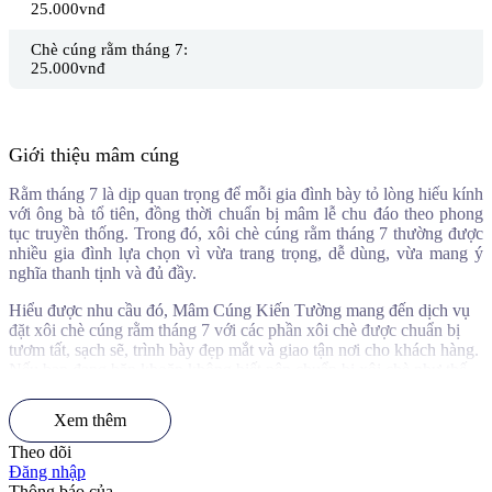
25.000vnđ
Chè cúng rằm tháng 7:
25.000vnđ
Giới thiệu mâm cúng
Rằm tháng 7 là dịp quan trọng để mỗi gia đình bày tỏ lòng hiếu kính
với ông bà tổ tiên, đồng thời chuẩn bị mâm lễ chu đáo theo phong
tục truyền thống. Trong đó, xôi chè cúng rằm tháng 7 thường được
nhiều gia đình lựa chọn vì vừa trang trọng, dễ dùng, vừa mang ý
nghĩa thanh tịnh và đủ đầy.
Hiểu được nhu cầu đó, Mâm Cúng Kiến Tường mang đến dịch vụ
đặt xôi chè cúng rằm tháng 7 với các phần xôi chè được chuẩn bị
tươm tất, sạch sẽ, trình bày đẹp mắt và giao tận nơi cho khách hàng.
Nếu bạn đang băn khoăn không biết nên chuẩn bị xôi chè như thế
nào, đặt ở đâu uy tín và phù hợp cho mâm cúng tháng 7, hãy cùng
Kiến Tường tìm hiểu chi tiết trong bài viết dưới đây.
Xem thêm
Theo dõi
Đăng nhập
Thông báo của