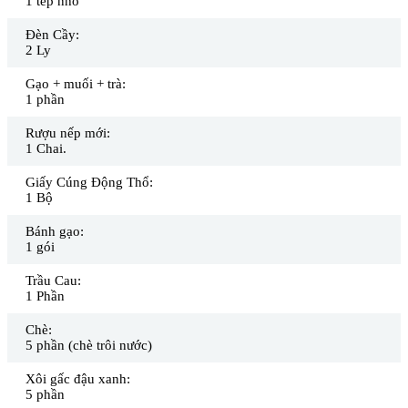
1 tép nhỏ
Đèn Cầy:
2 Ly
Gạo + muối + trà:
1 phần
Rượu nếp mới:
1 Chai.
Giấy Cúng Động Thổ:
1 Bộ
Bánh gạo:
1 gói
Trầu Cau:
1 Phần
Chè:
5 phần (chè trôi nước)
Xôi gấc đậu xanh:
5 phần