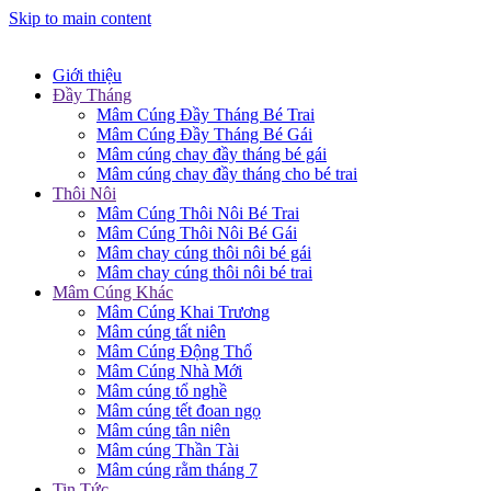
Skip to main content
Giới thiệu
Đầy Tháng
Mâm Cúng Đầy Tháng Bé Trai
Mâm Cúng Đầy Tháng Bé Gái
Mâm cúng chay đầy tháng bé gái
Mâm cúng chay đầy tháng cho bé trai
Thôi Nôi
Mâm Cúng Thôi Nôi Bé Trai
Mâm Cúng Thôi Nôi Bé Gái
Mâm chay cúng thôi nôi bé gái
Mâm chay cúng thôi nôi bé trai
Mâm Cúng Khác
Mâm Cúng Khai Trương
Mâm cúng tất niên
Mâm Cúng Động Thổ
Mâm Cúng Nhà Mới
Mâm cúng tổ nghề
Mâm cúng tết đoan ngọ
Mâm cúng tân niên
Mâm cúng Thần Tài
Mâm cúng rằm tháng 7
Tin Tức