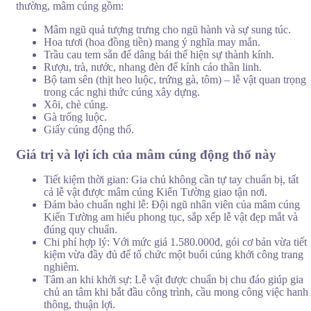
thường, mâm cúng gồm:
Mâm ngũ quả tượng trưng cho ngũ hành và sự sung túc.
Hoa tươi (hoa đồng tiền) mang ý nghĩa may mắn.
Trầu cau tem sẵn để dâng bái thể hiện sự thành kính.
Rượu, trà, nước, nhang đèn để kính cáo thần linh.
Bộ tam sên (thịt heo luộc, trứng gà, tôm) – lễ vật quan trọng
trong các nghi thức cúng xây dựng.
Xôi, chè cúng.
Gà trống luộc.
Giấy cúng động thổ.
Giá trị và lợi ích của mâm cúng động thổ này
Tiết kiệm thời gian: Gia chủ không cần tự tay chuẩn bị, tất
cả lễ vật được mâm cúng Kiến Tường giao tận nơi.
Đảm bảo chuẩn nghi lễ: Đội ngũ nhân viên của mâm cúng
Kiến Tường am hiểu phong tục, sắp xếp lễ vật đẹp mắt và
đúng quy chuẩn.
Chi phí hợp lý: Với mức giá 1.580.000đ, gói cơ bản vừa tiết
kiệm vừa đầy đủ để tổ chức một buổi cúng khởi công trang
nghiêm.
Tâm an khi khởi sự: Lễ vật được chuẩn bị chu đáo giúp gia
chủ an tâm khi bắt đầu công trình, cầu mong công việc hanh
thông, thuận lợi.