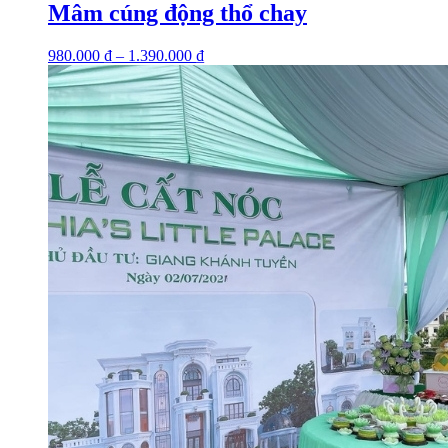
Mâm cúng động thổ chay
980.000
₫
–
1.390.000
₫