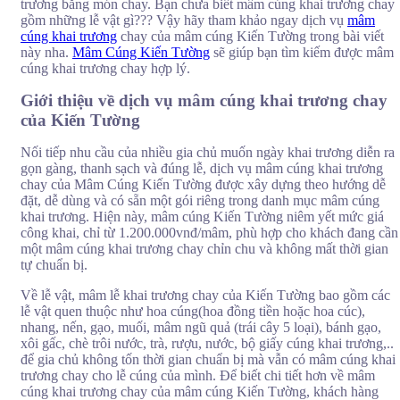
trương bằng món chay. Bạn chưa biết mâm cúng khai trương chay
gồm những lễ vật gì??? Vậy hãy tham khảo ngay dịch vụ
mâm
cúng khai trương
chay của mâm cúng Kiến Tường trong bài viết
này nha.
Mâm Cúng Kiến Tường
sẽ giúp bạn tìm kiếm được mâm
cúng khai trương chay hợp lý.
Giới thiệu về dịch vụ mâm cúng khai trương chay
của Kiến Tường
Nối tiếp nhu cầu của nhiều gia chủ muốn ngày khai trương diễn ra
gọn gàng, thanh sạch và đúng lễ, dịch vụ mâm cúng khai trương
chay của Mâm Cúng Kiến Tường được xây dựng theo hướng dễ
đặt, dễ dùng và có sẵn một gói riêng trong danh mục mâm cúng
khai trương. Hiện này, mâm cúng Kiến Tường niêm yết mức giá
công khai, chỉ từ 1.200.000vnđ/mâm, phù hợp cho khách đang cần
một mâm cúng khai trương chay chỉn chu và không mất thời gian
tự chuẩn bị.
Về lễ vật, mâm lễ khai trương chay của Kiến Tường bao gồm các
lễ vật quen thuộc như hoa cúng(hoa đồng tiền hoặc hoa cúc),
nhang, nến, gạo, muối, mâm ngũ quả (trái cây 5 loại), bánh gạo,
xôi gấc, chè trôi nước, trà, rượu, nước, bộ giấy cúng khai trương,..
để gia chủ không tốn thời gian chuẩn bị mà vẫn có mâm cúng khai
trương chay cho lễ cúng của mình. Để biết chi tiết hơn về mâm
cúng khai trương chay của mâm cúng Kiến Tường, khách hàng