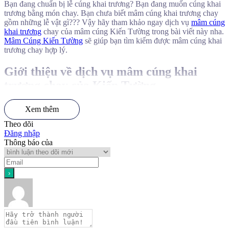
Bạn đang chuẩn bị lễ cúng khai trương? Bạn đang muốn cúng khai
trương bằng món chay. Bạn chưa biết mâm cúng khai trương chay
gồm những lễ vật gì??? Vậy hãy tham khảo ngay dịch vụ
mâm cúng
khai trương
chay của mâm cúng Kiến Tường trong bài viết này nha.
Mâm Cúng Kiến Tường
sẽ giúp bạn tìm kiếm được mâm cúng khai
trương chay hợp lý.
Giới thiệu về dịch vụ mâm cúng khai
trương chay của Kiến Tường
Nối tiếp nhu cầu của nhiều gia chủ muốn ngày khai trương diễn ra
Xem thêm
gọn gàng, thanh sạch và đúng lễ, dịch vụ mâm cúng khai trương
Theo dõi
chay của Mâm Cúng Kiến Tường được xây dựng theo hướng dễ
Đăng nhập
đặt, dễ dùng và có sẵn một gói riêng trong danh mục mâm cúng
Thông báo của
khai trương. Hiện này, mâm cúng Kiến Tường niêm yết mức giá
công khai, chỉ từ 1.200.000vnđ/mâm, phù hợp cho khách đang cần
một mâm cúng khai trương chay chỉn chu và không mất thời gian tự
chuẩn bị.
Về lễ vật, mâm lễ khai trương chay của Kiến Tường bao gồm các lễ
vật quen thuộc như hoa cúng(hoa đồng tiền hoặc hoa cúc), nhang,
nến, gạo, muối, mâm ngũ quả (trái cây 5 loại), bánh gạo, xôi gấc,
chè trôi nước, trà, rượu, nước, bộ giấy cúng khai trương,.. để gia
chủ không tốn thời gian chuẩn bị mà vẫn có mâm cúng khai trương