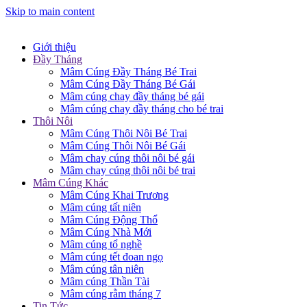
Skip to main content
Giới thiệu
Đầy Tháng
Mâm Cúng Đầy Tháng Bé Trai
Mâm Cúng Đầy Tháng Bé Gái
Mâm cúng chay đầy tháng bé gái
Mâm cúng chay đầy tháng cho bé trai
Thôi Nôi
Mâm Cúng Thôi Nôi Bé Trai
Mâm Cúng Thôi Nôi Bé Gái
Mâm chay cúng thôi nôi bé gái
Mâm chay cúng thôi nôi bé trai
Mâm Cúng Khác
Mâm Cúng Khai Trương
Mâm cúng tất niên
Mâm Cúng Động Thổ
Mâm Cúng Nhà Mới
Mâm cúng tổ nghề
Mâm cúng tết đoan ngọ
Mâm cúng tân niên
Mâm cúng Thần Tài
Mâm cúng rằm tháng 7
Tin Tức