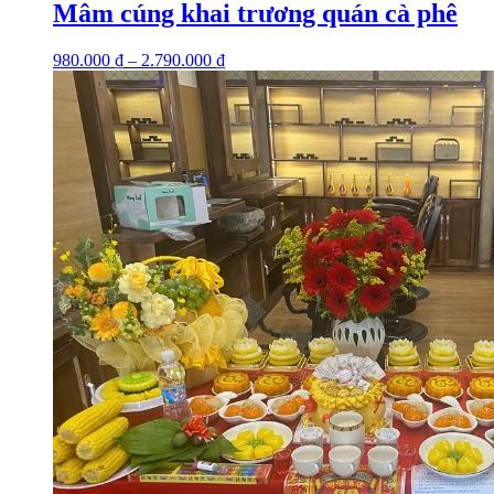
Mâm cúng khai trương quán cà phê
980.000
₫
–
2.790.000
₫