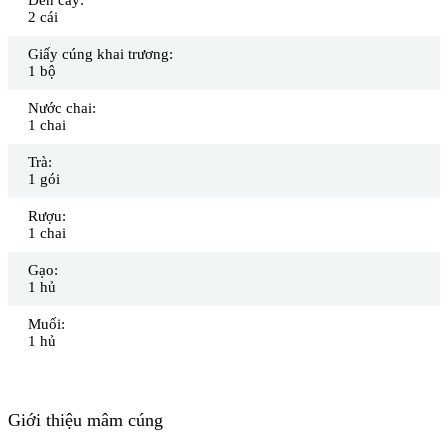
2 cái
Giấy cúng khai trương:
1 bộ
Nước chai:
1 chai
Trà:
1 gói
Rượu:
1 chai
Gạo:
1 hủ
Muối:
1 hủ
Giới thiệu mâm cúng