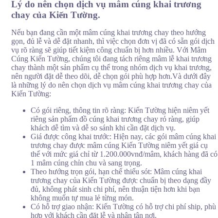
Lý do nên chọn dịch vụ mâm cúng khai trương
chay của Kiến Tường.
Nếu bạn đang cần một mâm cúng khai trương chay theo hướng
gọn, đủ lễ và dễ đặt nhanh, thì việc chọn đơn vị đã có sẵn gói dịch
vụ rõ ràng sẽ giúp tiết kiệm công chuẩn bị hơn nhiều. Với Mâm
Cúng Kiến Tường, chúng tôi đang tách riêng mâm lễ khai trương
chay thành một sản phẩm cụ thể trong nhóm dịch vụ khai trương,
nên người đặt dễ theo dõi, dễ chọn gói phù hợp hơn.Và dưới đây
là những lý do nên chọn dịch vụ mâm cúng khai trương chay của
Kiến Tường:
Có gói riêng, thông tin rõ ràng: Kiến Tường hiện niêm yết
riêng sản phẩm đồ cúng khai trương chay rỏ ràng, giúp
khách dễ tìm và dễ so sánh khi cần đặt dịch vụ.
Giá được công khai trước: Hiện nay, các gói mâm cúng khai
trương chay được mâm cúng Kiến Tường niêm yết giá cụ
thể với mức giá chỉ từ 1.200.000vnđ/mâm, khách hàng đã có
1 mâm cúng chỉn chu và sang trọng.
Theo hướng trọn gói, hạn chế thiếu sót: Mâm cúng khai
trương chay của Kiến Tường được chuẩn bị theo dạng đầy
đủ, không phát sinh chi phí, nên thuận tiện hơn khi bạn
không muốn tự mua lẻ từng món.
Có hỗ trợ giao nhận: Kiến Tường có hỗ trợ chi phí ship, phù
hợp với khách cần đặt lễ và nhận tận nơi.