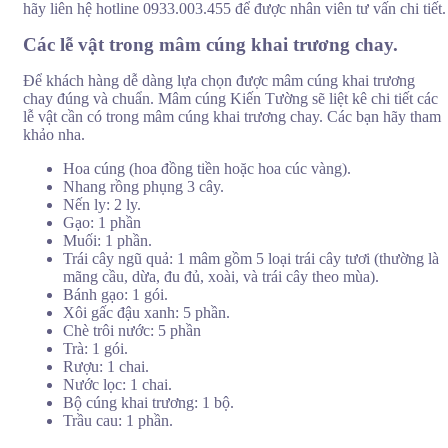
hãy liên hệ hotline 0933.003.455 để được nhân viên tư vấn chi tiết.
Các lễ vật trong mâm cúng khai trương chay.
Để khách hàng dễ dàng lựa chọn được mâm cúng khai trương
chay đúng và chuẩn. Mâm cúng Kiến Tường sẽ liệt kê chi tiết các
lễ vật cần có trong mâm cúng khai trương chay. Các bạn hãy tham
khảo nha.
Hoa cúng (hoa đồng tiền hoặc hoa cúc vàng).
Nhang rồng phụng 3 cây.
Nến ly: 2 ly.
Gạo: 1 phần
Muối: 1 phần.
Trái cây ngũ quả: 1 mâm gồm 5 loại trái cây tươi (thường là
mãng cầu, dừa, đu đủ, xoài, và trái cây theo mùa).
Bánh gạo: 1 gói.
Xôi gấc đậu xanh: 5 phần.
Chè trôi nước: 5 phần
Trà: 1 gói.
Rượu: 1 chai.
Nước lọc: 1 chai.
Bộ cúng khai trương: 1 bộ.
Trầu cau: 1 phần.