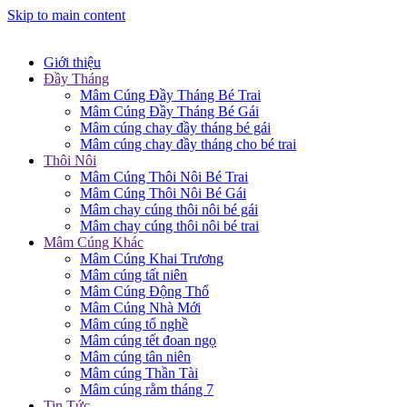
Skip to main content
Giới thiệu
Đầy Tháng
Mâm Cúng Đầy Tháng Bé Trai
Mâm Cúng Đầy Tháng Bé Gái
Mâm cúng chay đầy tháng bé gái
Mâm cúng chay đầy tháng cho bé trai
Thôi Nôi
Mâm Cúng Thôi Nôi Bé Trai
Mâm Cúng Thôi Nôi Bé Gái
Mâm chay cúng thôi nôi bé gái
Mâm chay cúng thôi nôi bé trai
Mâm Cúng Khác
Mâm Cúng Khai Trương
Mâm cúng tất niên
Mâm Cúng Động Thổ
Mâm Cúng Nhà Mới
Mâm cúng tổ nghề
Mâm cúng tết đoan ngọ
Mâm cúng tân niên
Mâm cúng Thần Tài
Mâm cúng rằm tháng 7
Tin Tức