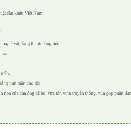
huật sân khấu Việt Nam.
)
a, lễ vật, lòng thành dâng tiến.
cho:
g mến.
 trị tinh thần cho đời.
h hoa của cha ông để lại, vừa tôn vinh truyền thống, vừa góp phần làm