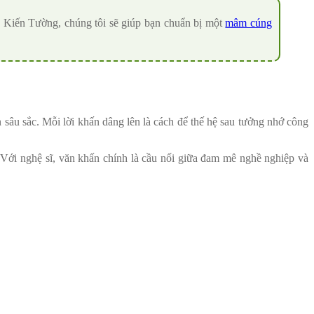
Kiến Tường, chúng tôi sẽ giúp bạn chuẩn bị một
mâm cúng
n sâu sắc. Mỗi lời khấn dâng lên là cách để thế hệ sau tưởng nhớ công
 Với nghệ sĩ, văn khấn chính là cầu nối giữa đam mê nghề nghiệp và