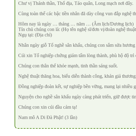
Chư vị Thánh thần, Thổ địa, Táo quân, Long mạch nơi đây.
Cùng toàn thể các bậc tiền nhân đã dày công vun đắp nghệ t
Hôm nay là ngày … tháng … năm … (Âm lịch/Dương lịch)
Tín chủ chúng con là: (Họ tên nghệ sĩ/đơn vị/đoàn nghệ thuật
Ngụ tại: (Địa chỉ)
Nhân ngày giỗ Tổ nghề sân khấu, chúng con sắm sửa hương ho
Cúi xin Tổ nghiệp chứng giám tấm lòng thành, phù hộ độ trì 
Chúng con thân thể khỏe mạnh, tinh thần sáng suốt.
Nghệ thuật thăng hoa, biểu diễn thành công, khán giả thươn
Đồng nghiệp đoàn kết, sự nghiệp bền vững, mang lại nhiều giá
Nguyện cho nghề sân khấu ngày càng phát triển, giữ được tin
Chúng con xin cúi đầu cảm tạ!
Nam mô A Di Đà Phật! (3 lần)