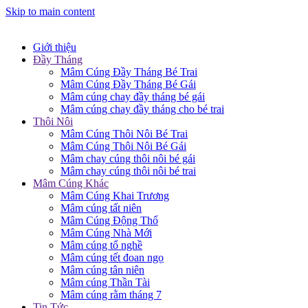
Skip to main content
Giới thiệu
Đầy Tháng
Mâm Cúng Đầy Tháng Bé Trai
Mâm Cúng Đầy Tháng Bé Gái
Mâm cúng chay đầy tháng bé gái
Mâm cúng chay đầy tháng cho bé trai
Thôi Nôi
Mâm Cúng Thôi Nôi Bé Trai
Mâm Cúng Thôi Nôi Bé Gái
Mâm chay cúng thôi nôi bé gái
Mâm chay cúng thôi nôi bé trai
Mâm Cúng Khác
Mâm Cúng Khai Trương
Mâm cúng tất niên
Mâm Cúng Động Thổ
Mâm Cúng Nhà Mới
Mâm cúng tổ nghề
Mâm cúng tết đoan ngọ
Mâm cúng tân niên
Mâm cúng Thần Tài
Mâm cúng rằm tháng 7
Tin Tức