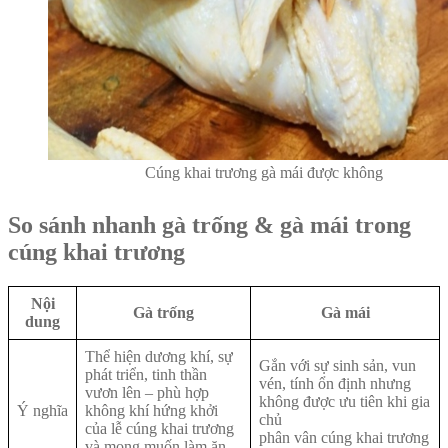
Cúng khai trương gà mái được không
So sánh nhanh gà trống & gà mái trong
cúng khai trương
Nội
Gà trống
Gà mái
dung
Thể hiện dương khí, sự
Gắn với sự sinh sản, vun
phát triển, tinh thần
vén, tính ổn định nhưng
vươn lên – phù hợp
không được ưu tiên khi gia
Ý nghĩa
không khí hứng khởi
chủ
của lễ cúng khai trương
phân vân cúng khai trương
và mong muốn làm ăn