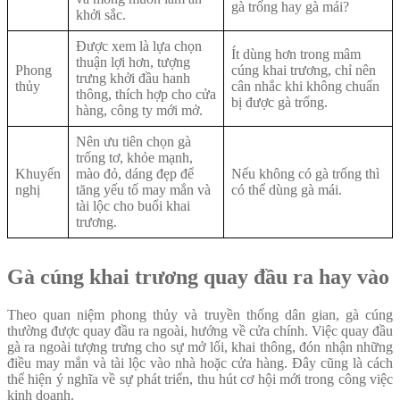
gà trống hay gà mái?
khởi sắc.
Được xem là lựa chọn
Ít dùng hơn trong mâm
thuận lợi hơn, tượng
Phong
cúng khai trương, chỉ nên
trưng khởi đầu hanh
thủy
cân nhắc khi không chuẩn
thông, thích hợp cho cửa
bị được gà trống.
hàng, công ty mới mở.
Nên ưu tiên chọn gà
trống tơ, khỏe mạnh,
Khuyến
mào đỏ, dáng đẹp để
Nếu không có gà trống thì
nghị
tăng yếu tố may mắn và
có thể dùng gà mái.
tài lộc cho buổi khai
trương.
Gà cúng khai trương quay đầu ra hay vào
Theo quan niệm phong thủy và truyền thống dân gian, gà cúng
thường được quay đầu ra ngoài, hướng về cửa chính. Việc quay đầu
gà ra ngoài tượng trưng cho sự mở lối, khai thông, đón nhận những
điều may mắn và tài lộc vào nhà hoặc cửa hàng. Đây cũng là cách
thể hiện ý nghĩa về sự phát triển, thu hút cơ hội mới trong công việc
kinh doanh.