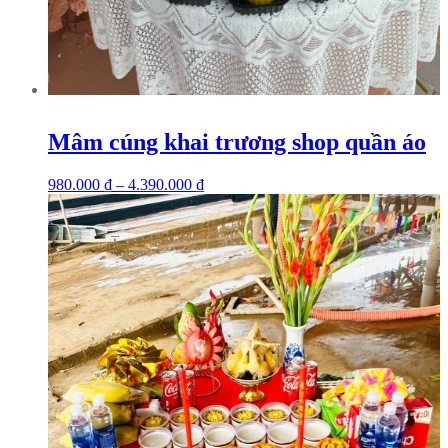
Mâm cúng khai trương shop quần áo
980.000
₫
–
4.390.000
₫