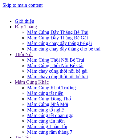
Skip to main content
Giới thiệu
Đầy Tháng
Mâm Cúng Đầy Tháng Bé Trai
Mâm Cúng Đầy Tháng Bé Gái
Mâm cúng chay đầy tháng bé gái
Mâm cúng chay đầy tháng cho bé trai
Thôi Nôi
Mâm Cúng Thôi Nôi Bé Trai
Mâm Cúng Thôi Nôi Bé Gái
Mâm chay cúng thôi nôi bé gái
Mâm chay cúng thôi nôi bé trai
Mâm Cúng Khác
Mâm Cúng Khai Trương
Mâm cúng tất niên
Mâm Cúng Động Thổ
Mâm Cúng Nhà Mới
Mâm cúng tổ nghề
Mâm cúng tết đoan ngọ
Mâm cúng tân niên
Mâm cúng Thần Tài
Mâm cúng rằm tháng 7
Tin Tức