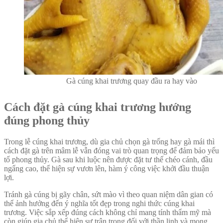
Gà cúng khai trương quay đầu ra hay vào
Cách đặt gà cúng khai trương hướng
đúng phong thủy
Trong lễ cúng khai trương, dù gia chủ chọn gà trống hay gà mái thì
cách đặt gà trên mâm lễ vẫn đóng vai trò quan trọng để đảm bảo yếu
tố phong thủy. Gà sau khi luộc nên được đặt tư thế chéo cánh, đầu
ngẩng cao, thể hiện sự vươn lên, hàm ý công việc khởi đầu thuận
lợi.
Tránh gà cúng bị gãy chân, sứt mào vì theo quan niệm dân gian có
thể ảnh hưởng đến ý nghĩa tốt đẹp trong nghi thức cúng khai
trương. Việc sắp xếp đúng cách không chỉ mang tính thẩm mỹ mà
còn giúp gia chủ thể hiện sự trân trọng đối với thần linh và mong