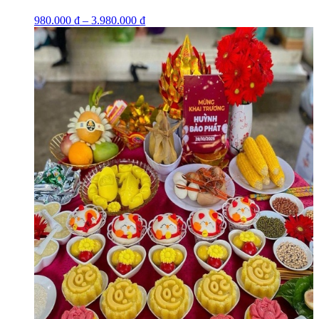
980.000
₫
–
3.980.000
₫