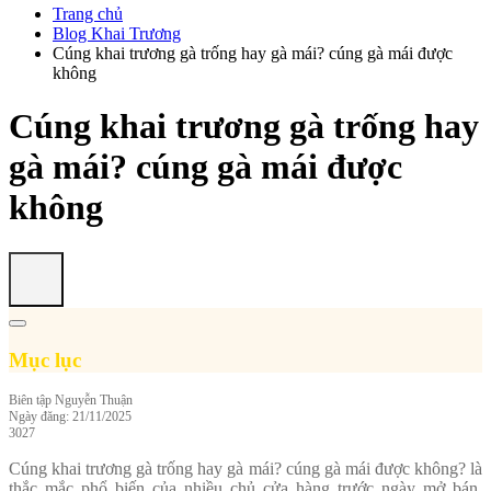
Trang chủ
Blog Khai Trương
Cúng khai trương gà trống hay gà mái? cúng gà mái được
không
Cúng khai trương gà trống hay
gà mái? cúng gà mái được
không
Mục lục
Biên tập
Nguyễn Thuận
Ngày đăng: 21/11/2025
3027
Cúng khai trương gà trống hay gà mái? cúng gà mái được không? là
thắc mắc phổ biến của nhiều chủ cửa hàng trước ngày mở bán.