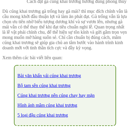
Cách đặt gà cúng khai trương hướng đúng phong thủy
Dù cúng khai trương gà trống hay gà mái? thì mục đích chính vẫn là
cầu mong khởi đầu thuận lợi và làm ăn phát đạt. Gà trống vẫn là lựa
chọn ưu tiên nhờ biểu tượng dương khí và sự vươn lên, nhưng gà
mái vẫn có thể thay thế khi đạt tiêu chuẩn nghi lễ. Quan trọng nhất
là lễ vật phải chỉnh chu, để thể hiện sự tôn kính và gửi gắm trọn vẹn
mong muốn mở hàng suôn sẻ. Chỉ cần chuẩn bị đúng cách, mâm
cúng khai trương sẽ giúp gia chủ an tâm bước vào hành trình kinh
doanh mới với tinh thần tích cực và đầy kỳ vọng.
Xem thêm các bài viết liên quan:
Bài văn khấn vái cúng khai trương
Bộ tam sên cúng khai trương
Cúng khai trương nên cúng chay hay mặn
Hình ảnh mâm cúng khai trương
5 loại đậu cúng khai trương