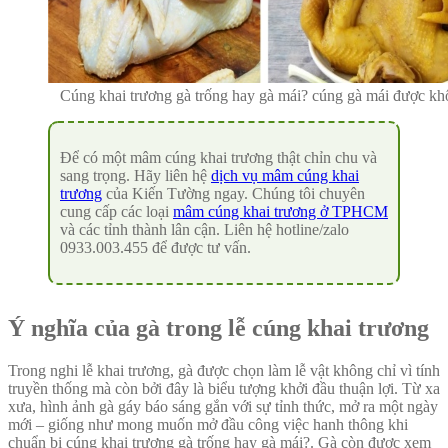
Cúng khai trương gà trống hay gà mái? cúng gà mái được k
Để có một mâm cúng khai trương thật chỉn chu và
sang trọng. Hãy liên hệ
dịch vụ mâm cúng khai
trương
của Kiến Tường ngay. Chúng tôi chuyên
cung cấp các loại
mâm cúng khai trương ở TPHCM
và các tỉnh thành lân cận. Liên hệ hotline/zalo
0933.003.455 để được tư vấn.
Ý nghĩa của gà trong lễ cúng khai trương
Trong nghi lễ khai trương, gà được chọn làm lễ vật không chỉ vì tính
truyền thống mà còn bởi đây là biểu tượng khởi đầu thuận lợi. Từ xa
xưa, hình ảnh gà gáy báo sáng gắn với sự tỉnh thức, mở ra một ngày
mới – giống như mong muốn mở đầu công việc hanh thông khi
chuẩn bị cúng khai trương gà trống hay gà mái?. Gà còn được xem