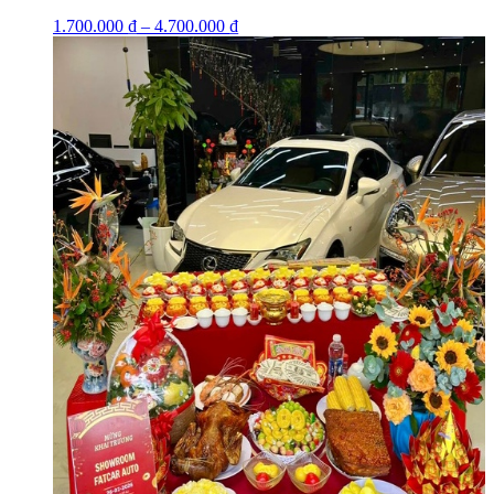
1.700.000
₫
–
4.700.000
₫