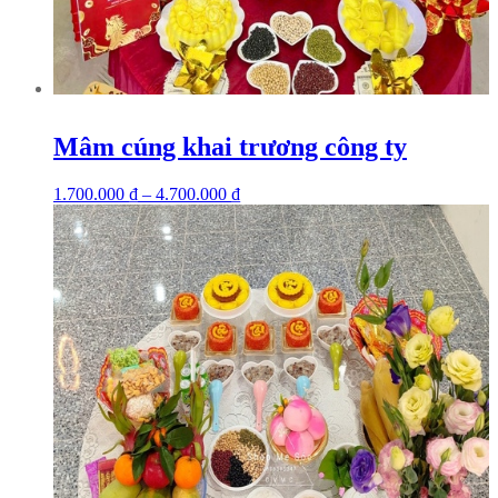
Mâm cúng khai trương công ty
1.700.000
₫
–
4.700.000
₫