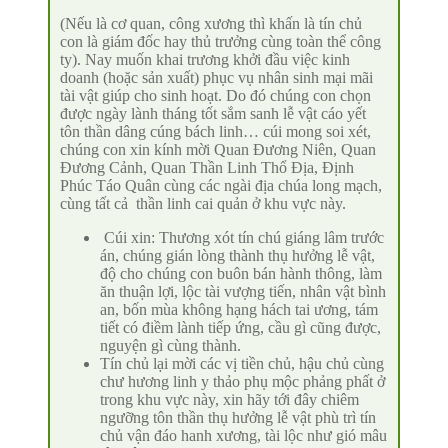
(Nếu là cơ quan, công xương thì khấn là tín chủ
con là giám đốc hay thủ trưởng cùng toàn thể công
ty). Nay muốn khai trương khởi đầu việc kinh
doanh (hoặc sản xuất) phục vụ nhân sinh mại mãi
tài vật giúp cho sinh hoạt. Do đó chúng con chọn
được ngày lành tháng tốt sắm sanh lễ vật cáo yết
tôn thần dâng cúng bách linh… cúi mong soi xét,
chúng con xin kính mời Quan Đương Niên, Quan
Đương Cảnh, Quan Thần Linh Thổ Địa, Định
Phúc Táo Quân cùng các ngài địa chúa long mạch,
cùng tất cả thần linh cai quản ở khu vực này.
Cúi xin: Thương xót tín chú giáng lâm trước
án, chúng gián lòng thành thụ hưởng lễ vật,
độ cho chúng con buôn bán hành thông, làm
ăn thuận lợi, lộc tài vượng tiến, nhân vật bình
an, bốn mùa không hạng hách tai ương, tám
tiết có điềm lành tiếp ứng, cầu gì cũng được,
nguyện gì cùng thành.
Tín chủ lại mời các vị tiền chủ, hậu chủ cùng
chư hương linh y thảo phụ mộc phảng phất ở
trong khu vực này, xin hãy tới đây chiêm
ngưỡng tôn thần thụ hưởng lễ vật phù trì tín
chủ vận đáo hanh xương, tài lộc như gió mâu