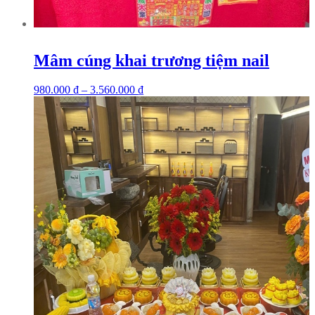
Mâm cúng khai trương tiệm nail
980.000
₫
–
3.560.000
₫