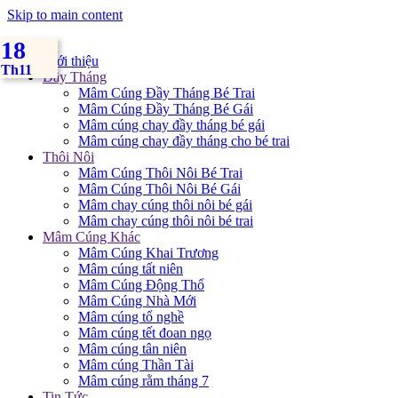
Skip to main content
18
Giới thiệu
Th11
Đầy Tháng
Mâm Cúng Đầy Tháng Bé Trai
Mâm Cúng Đầy Tháng Bé Gái
Mâm cúng chay đầy tháng bé gái
Mâm cúng chay đầy tháng cho bé trai
Thôi Nôi
Mâm Cúng Thôi Nôi Bé Trai
Mâm Cúng Thôi Nôi Bé Gái
Mâm chay cúng thôi nôi bé gái
Mâm chay cúng thôi nôi bé trai
Mâm Cúng Khác
Mâm Cúng Khai Trương
Mâm cúng tất niên
Mâm Cúng Động Thổ
Mâm Cúng Nhà Mới
Mâm cúng tổ nghề
Mâm cúng tết đoan ngọ
Mâm cúng tân niên
Mâm cúng Thần Tài
Mâm cúng rằm tháng 7
Tin Tức