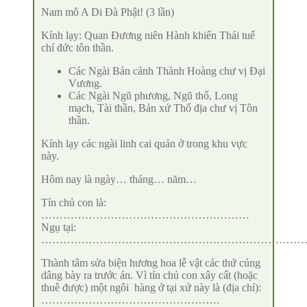
Nam mô A Di Đà Phật! (3 lần)
Kính lạy: Quan Đương niên Hành khiển Thái tuế
chí đức tôn thần.
Các Ngài Bản cảnh Thành Hoàng chư vị Đại
Vương.
Các Ngài Ngũ phương, Ngũ thổ, Long
mạch, Tài thần, Bản xứ Thổ địa chư vị Tôn
thần.
Kính lạy các ngài linh cai quản ở trong khu vực
này.
Hôm nay là ngày… tháng… năm…
Tín chủ con là:
…………………………………………………
Ngụ tại:
………………………………………………………………
Thành tâm sửa biện hương hoa lễ vật các thứ cúng
dâng bày ra trước án. Vì tín chủ con xây cất (hoặc
thuê được) một ngôi hàng ở tại xứ này là (địa chỉ):
………………………………………….