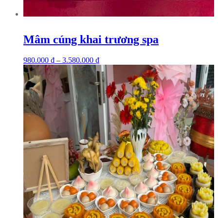
Mâm cúng khai trương spa
980.000
₫
–
3.580.000
₫