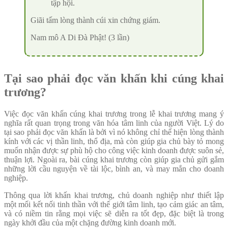
tập hội.
Giãi tấm lòng thành cúi xin chứng giám.
Nam mô A Di Đà Phật! (3 lần)
Tại sao phải đọc văn khấn khi cúng khai
trương?
Việc đọc văn khấn cúng khai trương trong lễ khai trương mang ý
nghĩa rất quan trọng trong văn hóa tâm linh của người Việt. Lý do
tại sao phải đọc văn khấn là bởi vì nó không chỉ thể hiện lòng thành
kính với các vị thần linh, thổ địa, mà còn giúp gia chủ bày tỏ mong
muốn nhận được sự phù hộ cho công việc kinh doanh được suôn sẻ,
thuận lợi. Ngoài ra, bài cúng khai trương còn giúp gia chủ gửi gắm
những lời cầu nguyện về tài lộc, bình an, và may mắn cho doanh
nghiệp.
Thông qua lời khấn khai trương, chủ doanh nghiệp như thiết lập
một mối kết nối tinh thần với thế giới tâm linh, tạo cảm giác an tâm,
và có niềm tin rằng mọi việc sẽ diễn ra tốt đẹp, đặc biệt là trong
ngày khởi đầu của một chặng đường kinh doanh mới.